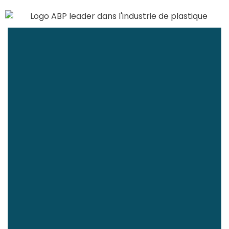
Depuis 1990, ABP est devenue un leader incontesté
de l’industrie plasturgique au Maroc, distingué par
son engagement envers la qualité, la durabilité et
l’innovation. Forte de ses 35 ans d’expérience à
son actif, l’industrie déploie des solutions