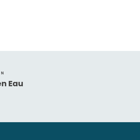
ON
en Eau