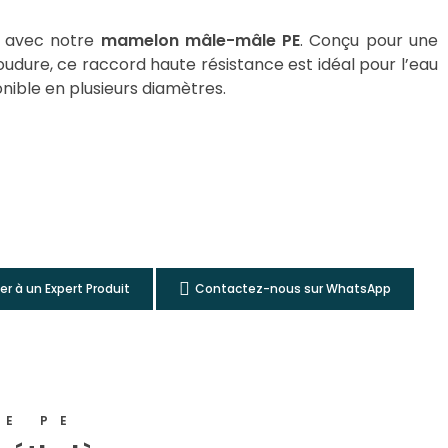
ns avec notre
mamelon mâle-mâle PE
. Conçu pour une
oudure, ce raccord haute résistance est idéal pour l’eau
ponible en plusieurs diamètres.
ler à un Expert Produit
Contactez-nous sur WhatsApp
NE PE