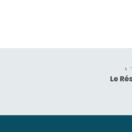
L
Le Ré